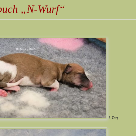
buch „N-Wurf“
1 Tag