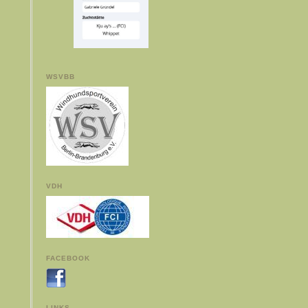
WSVBB
VDH
FACEBOOK
LINKS