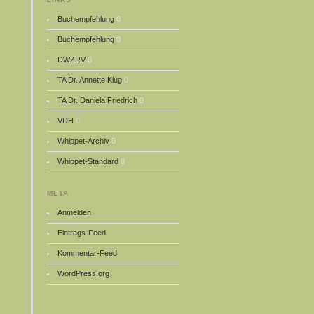
Buchempfehlung
0
Buchempfehlung
0
DWZRV
0
TA Dr. Annette Klug
0
TA Dr. Daniela Friedrich
0
VDH
0
Whippet-Archiv
0
Whippet-Standard
0
META
Anmelden
Eintrags-Feed
Kommentar-Feed
WordPress.org