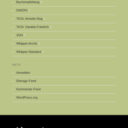
Buchempfehlung
0
DWZRV
0
TA Dr. Annette Klug
0
TA Dr. Daniela Friedrich
0
VDH
0
Whippet-Archiv
0
Whippet-Standard
0
META
Anmelden
Eintrags-Feed
Kommentar-Feed
WordPress.org