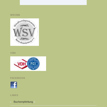
WSVBB
VDH
FACEBOOK
LINKS
Buchempfehlung
0