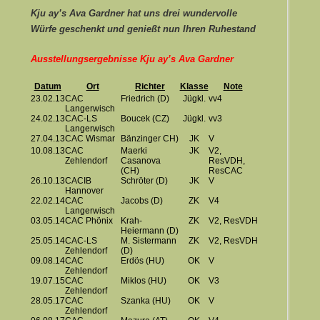
Kju ay’s Ava Gardner hat uns drei wundervolle
Würfe geschenkt und genießt nun Ihren Ruhestand
Ausstellungsergebnisse Kju ay’s Ava Gardner
Datum
Ort
Richter
Klasse
Note
23.02.13
CAC
Friedrich (D)
Jügkl.
vv4
Langerwisch
24.02.13
CAC-LS
Boucek (CZ)
Jügkl.
vv3
Langerwisch
27.04.13
CAC Wismar
Bänzinger CH)
JK
V
10.08.13
CAC
Maerki
JK
V2,
Zehlendorf
Casanova
ResVDH,
(CH)
ResCAC
26.10.13
CACIB
Schröter (D)
JK
V
Hannover
22.02.14
CAC
Jacobs (D)
ZK
V4
Langerwisch
03.05.14
CAC Phönix
Krah-
ZK
V2, ResVDH
Heiermann (D)
25.05.14
CAC-LS
M. Sistermann
ZK
V2, ResVDH
Zehlendorf
(D)
09.08.14
CAC
Erdös (HU)
OK
V
Zehlendorf
19.07.15
CAC
Miklos (HU)
OK
V3
Zehlendorf
28.05.17
CAC
Szanka (HU)
OK
V
Zehlendorf