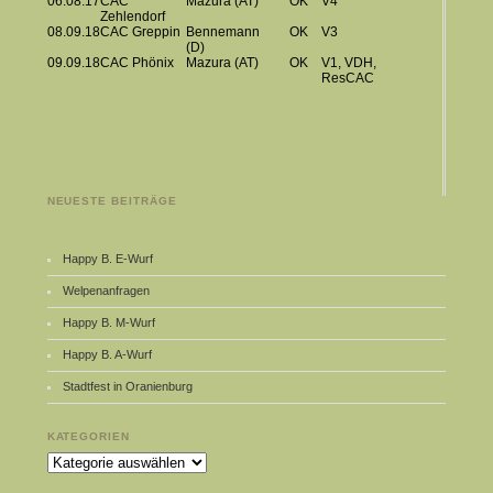
06.08.17
CAC
Mazura (AT)
OK
V4
Zehlendorf
08.09.18
CAC Greppin
Bennemann
OK
V3
(D)
09.09.18
CAC Phönix
Mazura (AT)
OK
V1, VDH,
ResCAC
NEUESTE BEITRÄGE
Happy B. E-Wurf
Welpenanfragen
Happy B. M-Wurf
Happy B. A-Wurf
Stadtfest in Oranienburg
KATEGORIEN
Kategorien