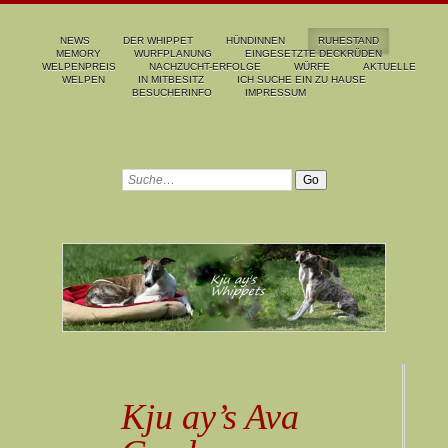
NEWS
DER WHIPPET
HÜNDINNEN
RUHESTAND
MEMORY
WURFPLANUNG
EINGESETZTE DECKRÜDEN
WELPENPREIS
NACHZUCHT-ERFOLGE
WÜRFE
AKTUELLE
WELPEN
IN MITBESITZ
ICH SUCHE EIN ZU HAUSE
BESUCHERINFO
IMPRESSUM
Kju ay’s Ava