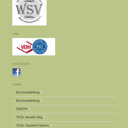
VDH
FACEBOOK
LINKS
Buchempfehlung
0
Buchempfehlung
0
DWZRV
0
TA Dr. Annette Klug
0
TA Dr. Daniela Friedrich
0