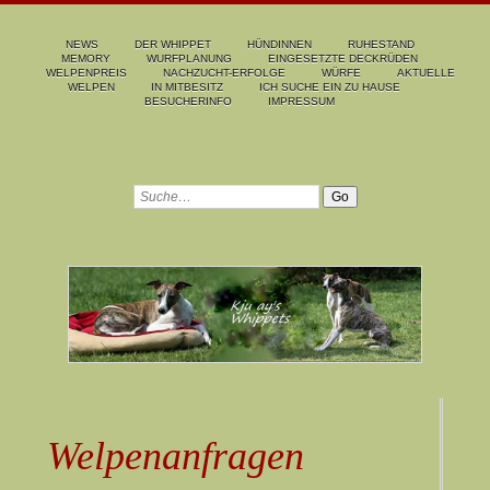
NEWS
DER WHIPPET
HÜNDINNEN
RUHESTAND
MEMORY
WURFPLANUNG
EINGESETZTE DECKRÜDEN
WELPENPREIS
NACHZUCHT-ERFOLGE
WÜRFE
AKTUELLE
WELPEN
IN MITBESITZ
ICH SUCHE EIN ZU HAUSE
BESUCHERINFO
IMPRESSUM
Welpenanfragen