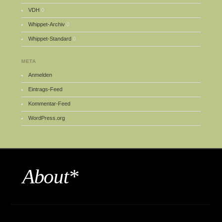
VDH
0
Whippet-Archiv
0
Whippet-Standard
0
META
Anmelden
Eintrags-Feed
Kommentar-Feed
WordPress.org
About*