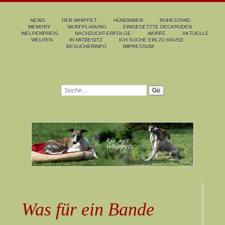
NEWS
DER WHIPPET
HÜNDINNEN
RUHESTAND
MEMORY
WURFPLANUNG
EINGESETZTE DECKRÜDEN
WELPENPREIS
NACHZUCHT-ERFOLGE
WÜRFE
AKTUELLE
WELPEN
IN MITBESITZ
ICH SUCHE EIN ZU HAUSE
BESUCHERINFO
IMPRESSUM
Was für ein Bande