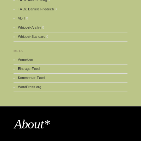
TA Dr. Daniela Friedrich
0
VDH
0
Whippet-Archiv
0
Whippet-Standard
0
META
Anmelden
Eintrags-Feed
Kommentar-Feed
WordPress.org
About*