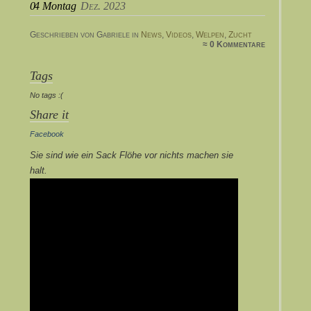
04
Montag
Dez. 2023
Geschrieben von Gabriele in
News
,
Videos
,
Welpen
,
Zucht
≈ 0 Kommentare
Tags
No tags :(
Share it
Facebook
Sie sind wie ein Sack Flöhe vor nichts machen sie
halt.