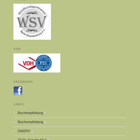
VDH
FACEBOOK
LINKS
Buchempfehlung
0
Buchempfehlung
0
DWZRV
0
TA Dr. Annette Klug
0