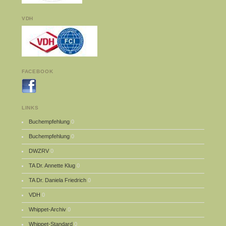
VDH
FACEBOOK
LINKS
Buchempfehlung
0
Buchempfehlung
0
DWZRV
0
TA Dr. Annette Klug
0
TA Dr. Daniela Friedrich
0
VDH
0
Whippet-Archiv
0
Whippet-Standard
0