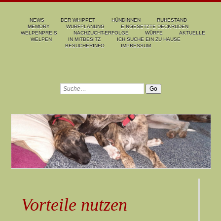
NEWS
DER WHIPPET
HÜNDINNEN
RUHESTAND
MEMORY
WURFPLANUNG
EINGESETZTE DECKRÜDEN
WELPENPREIS
NACHZUCHT-ERFOLGE
WÜRFE
AKTUELLE
WELPEN
IN MITBESITZ
ICH SUCHE EIN ZU HAUSE
BESUCHERINFO
IMPRESSUM
Vorteile nutzen