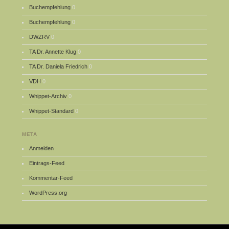
Buchempfehlung
0
Buchempfehlung
0
DWZRV
0
TA Dr. Annette Klug
0
TA Dr. Daniela Friedrich
0
VDH
0
Whippet-Archiv
0
Whippet-Standard
0
META
Anmelden
Eintrags-Feed
Kommentar-Feed
WordPress.org