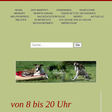
NEWS
DER WHIPPET
HÜNDINNEN
RUHESTAND
MEMORY
WURFPLANUNG
EINGESETZTE DECKRÜDEN
WELPENPREIS
NACHZUCHT-ERFOLGE
WÜRFE
AKTUELLE
WELPEN
IN MITBESITZ
ICH SUCHE EIN ZU HAUSE
BESUCHERINFO
IMPRESSUM
von 8 bis 20 Uhr