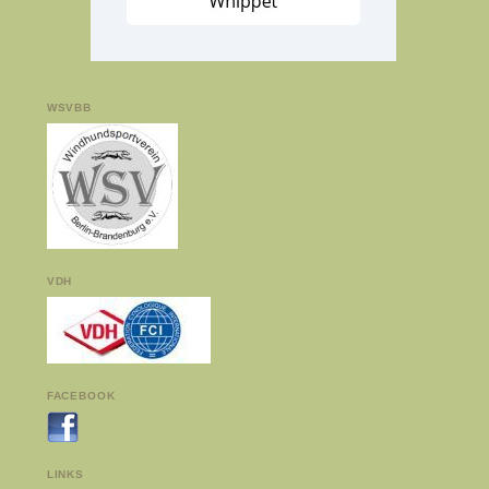
WSVBB
VDH
FACEBOOK
LINKS