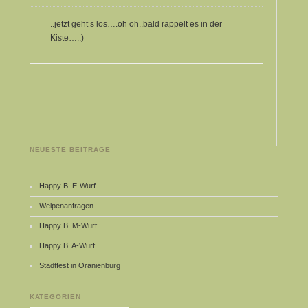
..jetzt geht’s los….oh oh..bald rappelt es in der
Kiste….:)
NEUESTE BEITRÄGE
Happy B. E-Wurf
Welpenanfragen
Happy B. M-Wurf
Happy B. A-Wurf
Stadtfest in Oranienburg
KATEGORIEN