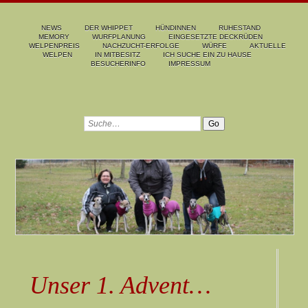
NEWS
DER WHIPPET
HÜNDINNEN
RUHESTAND
MEMORY
WURFPLANUNG
EINGESETZTE DECKRÜDEN
WELPENPREIS
NACHZUCHT-ERFOLGE
WÜRFE
AKTUELLE
WELPEN
IN MITBESITZ
ICH SUCHE EIN ZU HAUSE
BESUCHERINFO
IMPRESSUM
Unser 1. Advent…