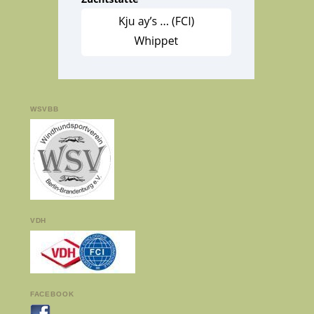
WSVBB
VDH
FACEBOOK