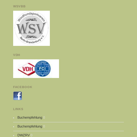
WSVBB
VDH
FACEBOOK
LINKS
Buchempfehlung
0
Buchempfehlung
0
DWZRV
0