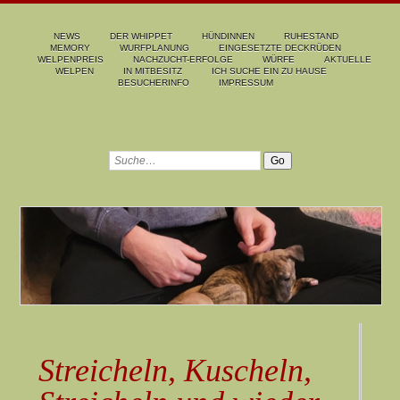
NEWS
DER WHIPPET
HÜNDINNEN
RUHESTAND
MEMORY
WURFPLANUNG
EINGESETZTE DECKRÜDEN
WELPENPREIS
NACHZUCHT-ERFOLGE
WÜRFE
AKTUELLE
WELPEN
IN MITBESITZ
ICH SUCHE EIN ZU HAUSE
BESUCHERINFO
IMPRESSUM
Streicheln, Kuscheln,