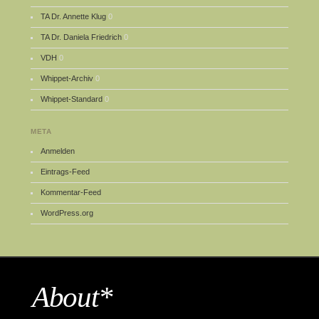
TA Dr. Annette Klug
0
TA Dr. Daniela Friedrich
0
VDH
0
Whippet-Archiv
0
Whippet-Standard
0
META
Anmelden
Eintrags-Feed
Kommentar-Feed
WordPress.org
About*