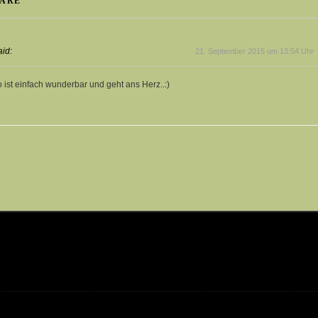
ARE
aid:
21. September 2015 um 13:54 Uhr
o ist einfach wunderbar und geht ans Herz..:)