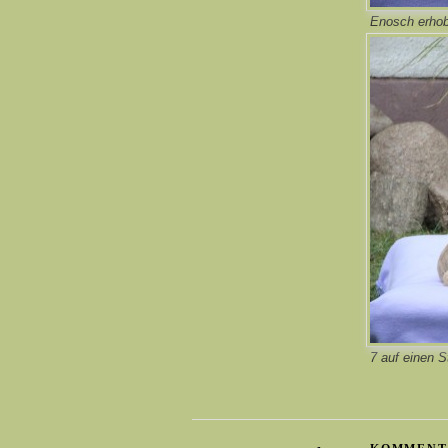
Enosch erhob
7 auf einen 