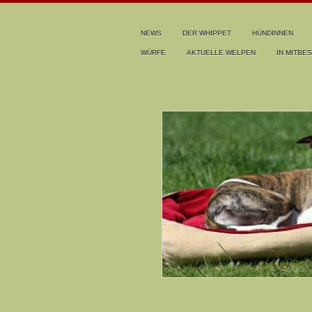
NEWS
DER WHIPPET
HÜNDINNEN
WÜRFE
AKTUELLE WELPEN
IN MITBES