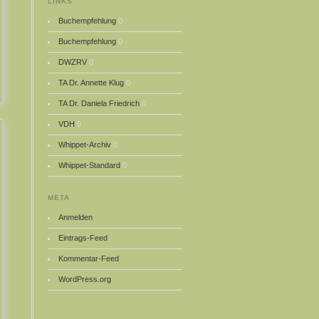
LINKS
Buchempfehlung
0
Buchempfehlung
0
DWZRV
0
TA Dr. Annette Klug
0
TA Dr. Daniela Friedrich
0
VDH
0
Whippet-Archiv
0
Whippet-Standard
0
META
Anmelden
Eintrags-Feed
Kommentar-Feed
WordPress.org