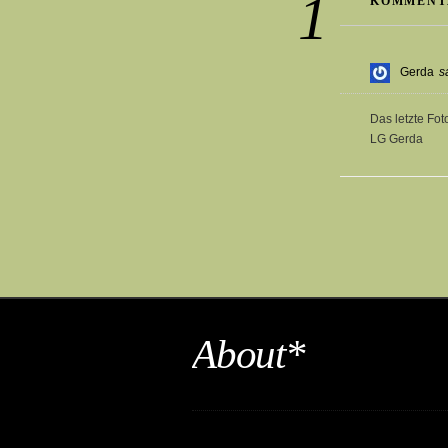
1
KOMMENT
Gerda
s
Das letzte Fot
LG Gerda
About*