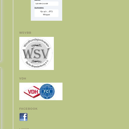
WSVBB
VDH
FACEBOOK