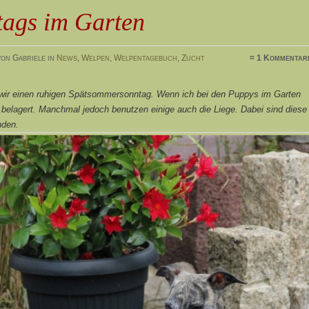
tags im Garten
on Gabriele in
News
,
Welpen
,
Welpentagebuch
,
Zucht
≈ 1 Kommentar
 wir einen ruhigen Spätsommersonntag. Wenn ich bei den Puppys im Garten
 belagert. Manchmal jedoch benutzen einige auch die Liege. Dabei sind diese
nden.