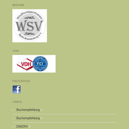
WSVBB
VDH
FACEBOOK
LINKS
Buchempfehlung
0
Buchempfehlung
0
DWZRV
0