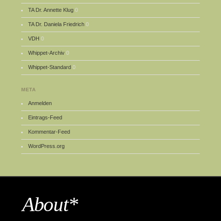
TA Dr. Annette Klug
0
TA Dr. Daniela Friedrich
0
VDH
0
Whippet-Archiv
0
Whippet-Standard
0
META
Anmelden
Eintrags-Feed
Kommentar-Feed
WordPress.org
About*