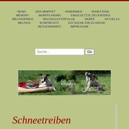
NEWS
DER WHIPPET
HÜNDINNEN
RUHESTAND
MEMORY
WURFPLANUNG
EINGESETZTE DECKRÜDEN
WELPENPREIS
NACHZUCHT-ERFOLGE
WÜRFE
AKTUELLE
WELPEN
IN MITBESITZ
ICH SUCHE EIN ZU HAUSE
BESUCHERINFO
IMPRESSUM
Schneetreiben