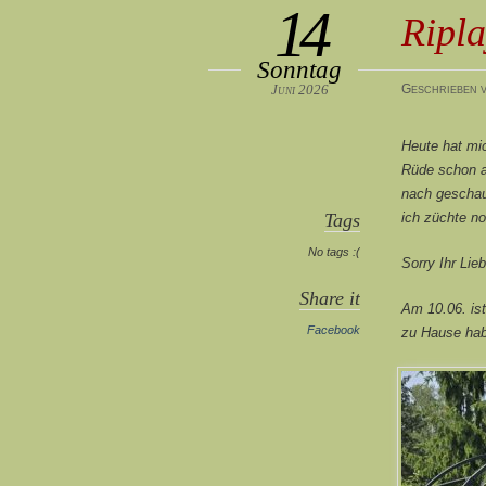
14
Ripla
Sonntag
Juni 2026
Geschrieben v
Heute hat mic
Rüde schon au
nach geschaut
Tags
ich züchte no
No tags :(
Sorry Ihr Lie
Share it
Am 10.06. is
Facebook
zu Hause hab