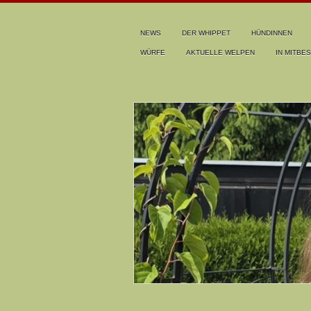
NEWS
DER WHIPPET
HÜNDINNEN
WÜRFE
AKTUELLE WELPEN
IN MITBES