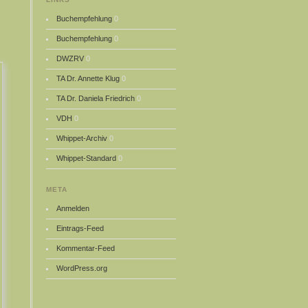
Buchempfehlung
0
Buchempfehlung
0
DWZRV
0
TA Dr. Annette Klug
0
TA Dr. Daniela Friedrich
0
VDH
0
Whippet-Archiv
0
Whippet-Standard
0
META
Anmelden
Eintrags-Feed
Kommentar-Feed
WordPress.org