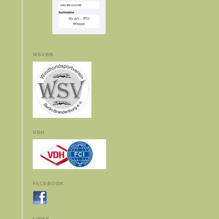
WSVBB
VDH
FACEBOOK
LINKS