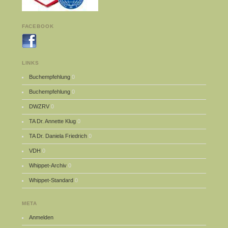
FACEBOOK
LINKS
Buchempfehlung
0
Buchempfehlung
0
DWZRV
0
TA Dr. Annette Klug
0
TA Dr. Daniela Friedrich
0
VDH
0
Whippet-Archiv
0
Whippet-Standard
0
META
Anmelden