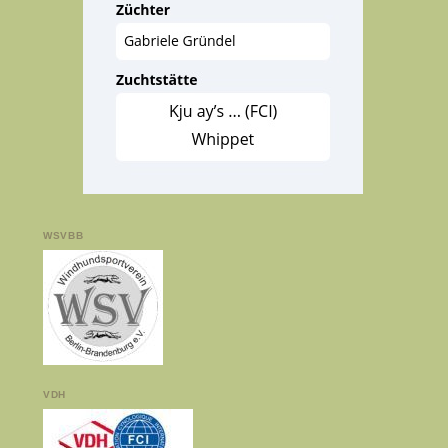
WSVBB
VDH