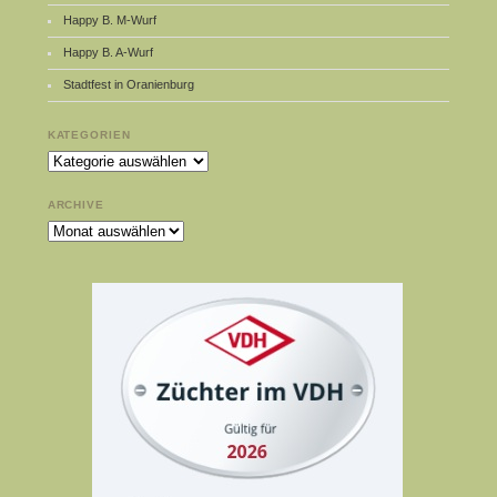
Happy B. M-Wurf
Happy B. A-Wurf
Stadtfest in Oranienburg
KATEGORIEN
Kategorien
ARCHIVE
Archive