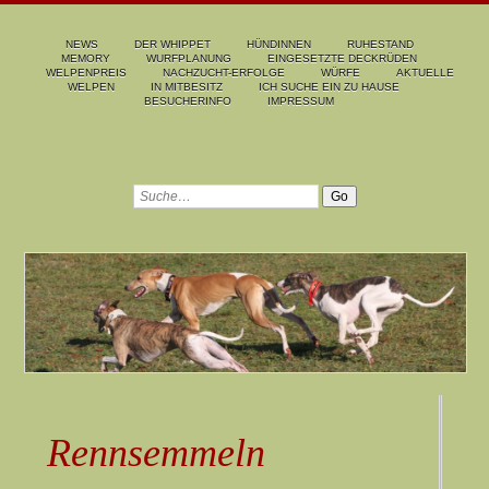
NEWS
DER WHIPPET
HÜNDINNEN
RUHESTAND
MEMORY
WURFPLANUNG
EINGESETZTE DECKRÜDEN
WELPENPREIS
NACHZUCHT-ERFOLGE
WÜRFE
AKTUELLE
WELPEN
IN MITBESITZ
ICH SUCHE EIN ZU HAUSE
BESUCHERINFO
IMPRESSUM
Rennsemmeln