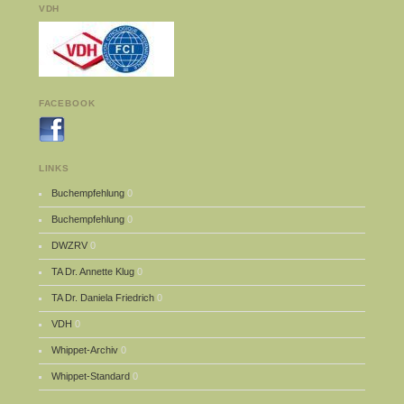
VDH
FACEBOOK
LINKS
Buchempfehlung
0
Buchempfehlung
0
DWZRV
0
TA Dr. Annette Klug
0
TA Dr. Daniela Friedrich
0
VDH
0
Whippet-Archiv
0
Whippet-Standard
0