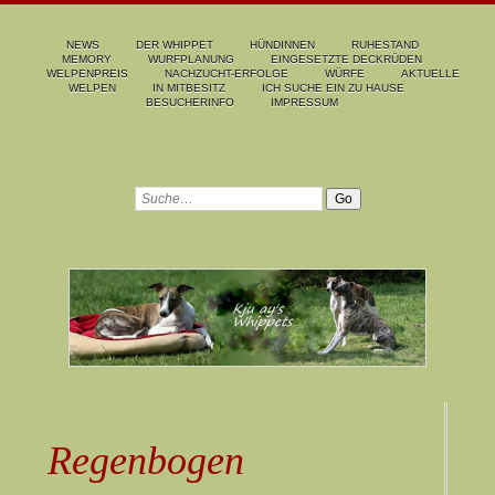
NEWS
DER WHIPPET
HÜNDINNEN
RUHESTAND
MEMORY
WURFPLANUNG
EINGESETZTE DECKRÜDEN
WELPENPREIS
NACHZUCHT-ERFOLGE
WÜRFE
AKTUELLE
WELPEN
IN MITBESITZ
ICH SUCHE EIN ZU HAUSE
BESUCHERINFO
IMPRESSUM
Regenbogen