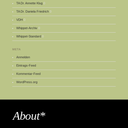
TA Dr. Annette Klug
0
TA Dr. Daniela Friedrich
0
VDH
0
Whippet-Archiv
0
Whippet-Standard
0
META
Anmelden
Eintrags-Feed
Kommentar-Feed
WordPress.org
About*