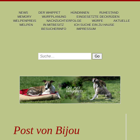
NEWS
DER WHIPPET
HÜNDINNEN
RUHESTAND
MEMORY
WURFPLANUNG
EINGESETZTE DECKRÜDEN
WELPENPREIS
NACHZUCHT-ERFOLGE
WÜRFE
AKTUELLE
WELPEN
IN MITBESITZ
ICH SUCHE EIN ZU HAUSE
BESUCHERINFO
IMPRESSUM
Post von Bijou