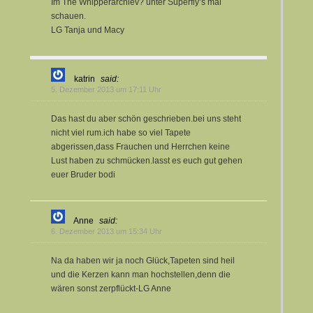
Im The Whipperarchiev? unter Superfly’s mal
schauen.
LG Tanja und Macy
katrin
said:
5. Dezember 2013 um 17:11 Uhr
Das hast du aber schön geschrieben.bei uns steht
nicht viel rum.ich habe so viel Tapete
abgerissen,dass Frauchen und Herrchen keine
Lust haben zu schmücken.lasst es euch gut gehen
euer Bruder bodi
Anne
said:
6. Dezember 2013 um 15:34 Uhr
Na da haben wir ja noch Glück,Tapeten sind heil
und die Kerzen kann man hochstellen,denn die
wären sonst zerpflückt-LG Anne