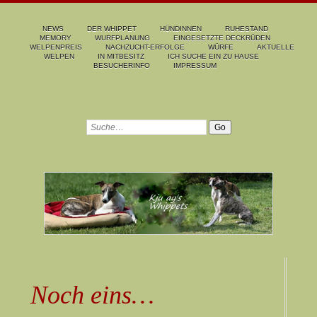
NEWS
DER WHIPPET
HÜNDINNEN
RUHESTAND
MEMORY
WURFPLANUNG
EINGESETZTE DECKRÜDEN
WELPENPREIS
NACHZUCHT-ERFOLGE
WÜRFE
AKTUELLE
WELPEN
IN MITBESITZ
ICH SUCHE EIN ZU HAUSE
BESUCHERINFO
IMPRESSUM
Noch eins…