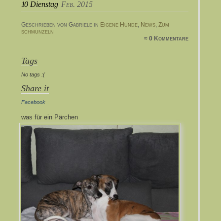
10
Dienstag
Feb. 2015
Geschrieben von Gabriele in
Eigene Hunde
,
News
,
Zum
schmunzeln
≈ 0 Kommentare
Tags
No tags :(
Share it
Facebook
was für ein Pärchen