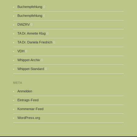
Buchempfehlung
0
Buchempfehlung
0
DWZRV
0
TA Dr. Annette Klug
0
TA Dr. Daniela Friedrich
0
VDH
0
Whippet-Archiv
0
Whippet-Standard
0
META
Anmelden
Eintrags-Feed
Kommentar-Feed
WordPress.org