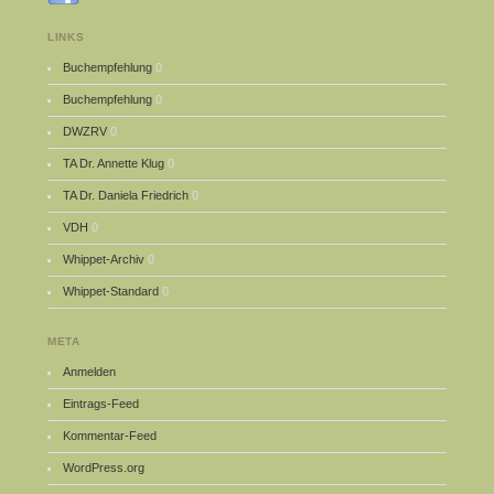
LINKS
Buchempfehlung
0
Buchempfehlung
0
DWZRV
0
TA Dr. Annette Klug
0
TA Dr. Daniela Friedrich
0
VDH
0
Whippet-Archiv
0
Whippet-Standard
0
META
Anmelden
Eintrags-Feed
Kommentar-Feed
WordPress.org