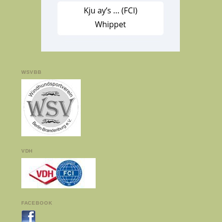
WSVBB
VDH
FACEBOOK