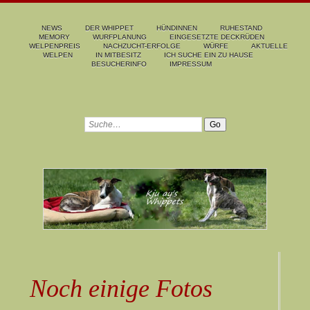
NEWS
DER WHIPPET
HÜNDINNEN
RUHESTAND
MEMORY
WURFPLANUNG
EINGESETZTE DECKRÜDEN
WELPENPREIS
NACHZUCHT-ERFOLGE
WÜRFE
AKTUELLE
WELPEN
IN MITBESITZ
ICH SUCHE EIN ZU HAUSE
BESUCHERINFO
IMPRESSUM
Noch einige Fotos