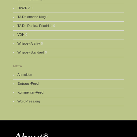
DWZRV
0
TA Dr. Annette Klug
0
TA Dr. Daniela Friedrich
0
VDH
0
Whippet-Archiv
0
Whippet-Standard
0
META
Anmelden
Eintrags-Feed
Kommentar-Feed
WordPress.org