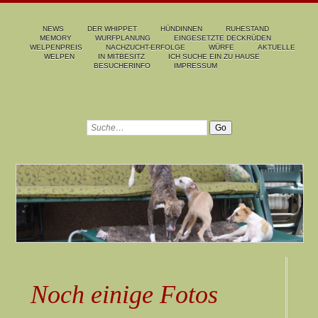
NEWS
DER WHIPPET
HÜNDINNEN
RUHESTAND
MEMORY
WURFPLANUNG
EINGESETZTE DECKRÜDEN
WELPENPREIS
NACHZUCHT-ERFOLGE
WÜRFE
AKTUELLE
WELPEN
IN MITBESITZ
ICH SUCHE EIN ZU HAUSE
BESUCHERINFO
IMPRESSUM
Noch einige Fotos