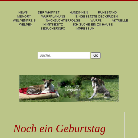
NEWS
DER WHIPPET
HÜNDINNEN
RUHESTAND
MEMORY
WURFPLANUNG
EINGESETZTE DECKRÜDEN
WELPENPREIS
NACHZUCHT-ERFOLGE
WÜRFE
AKTUELLE
WELPEN
IN MITBESITZ
ICH SUCHE EIN ZU HAUSE
BESUCHERINFO
IMPRESSUM
Noch ein Geburtstag