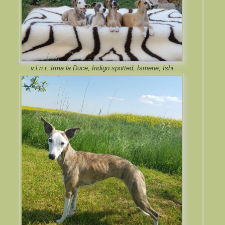
v.l.n.r. Irma la Duce, Indigo spotted, Ismene, Ishi