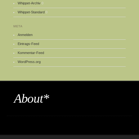
Whippet-Archiv
0
Whippet-Standard
0
META
Anmelden
Eintrags-Feed
Kommentar-Feed
WordPress.org
About*