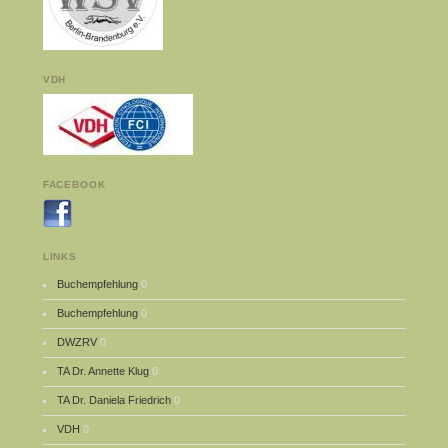
VDH
FACEBOOK
LINKS
Buchempfehlung
0
Buchempfehlung
0
DWZRV
0
TA Dr. Annette Klug
0
TA Dr. Daniela Friedrich
0
VDH
0