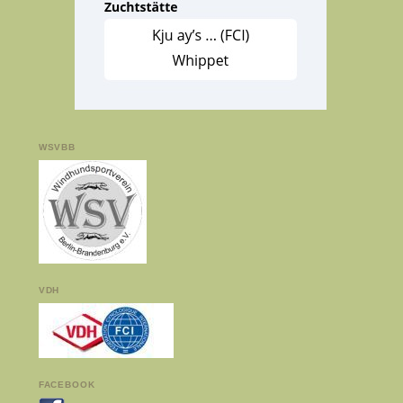
WSVBB
VDH
FACEBOOK