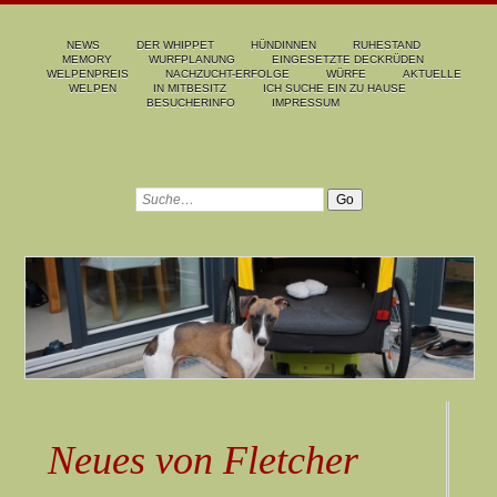
NEWS
DER WHIPPET
HÜNDINNEN
RUHESTAND
MEMORY
WURFPLANUNG
EINGESETZTE DECKRÜDEN
WELPENPREIS
NACHZUCHT-ERFOLGE
WÜRFE
AKTUELLE
WELPEN
IN MITBESITZ
ICH SUCHE EIN ZU HAUSE
BESUCHERINFO
IMPRESSUM
Neues von Fletcher