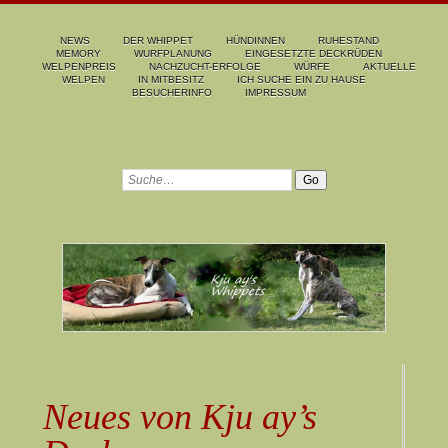
NEWS
DER WHIPPET
HÜNDINNEN
RUHESTAND
MEMORY
WURFPLANUNG
EINGESETZTE DECKRÜDEN
WELPENPREIS
NACHZUCHT-ERFOLGE
WÜRFE
AKTUELLE
WELPEN
IN MITBESITZ
ICH SUCHE EIN ZU HAUSE
BESUCHERINFO
IMPRESSUM
Neues von Kju ay’s