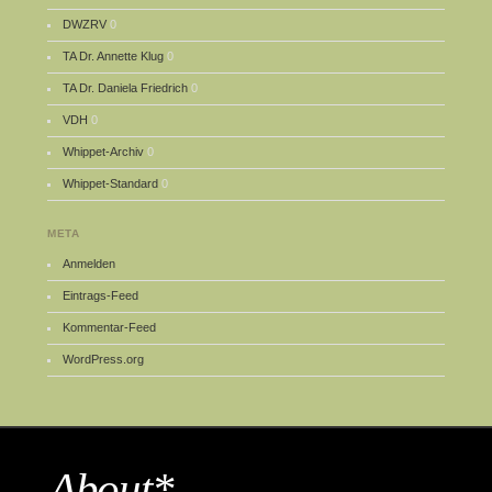
DWZRV
0
TA Dr. Annette Klug
0
TA Dr. Daniela Friedrich
0
VDH
0
Whippet-Archiv
0
Whippet-Standard
0
META
Anmelden
Eintrags-Feed
Kommentar-Feed
WordPress.org
About*