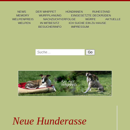
NEWS
DER WHIPPET
HÜNDINNEN
RUHESTAND
MEMORY
WURFPLANUNG
EINGESETZTE DECKRÜDEN
WELPENPREIS
NACHZUCHT-ERFOLGE
WÜRFE
AKTUELLE
WELPEN
IN MITBESITZ
ICH SUCHE EIN ZU HAUSE
BESUCHERINFO
IMPRESSUM
Neue Hunderasse