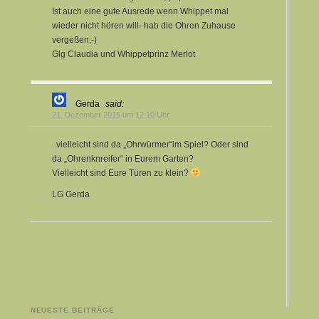
Ist auch eine gute Ausrede wenn Whippet mal
wieder nicht hören will- hab die Ohren Zuhause
vergeßen;-)
Glg Claudia und Whippetprinz Merlot
Gerda
said:
21. Dezember 2015 um 12:10 Uhr
..vielleicht sind da „Ohrwürmer“im Spiel? Oder sind
da „Ohrenknreifer“ in Eurem Garten?
Vielleicht sind Eure Türen zu klein?
LG Gerda
NEUESTE BEITRÄGE