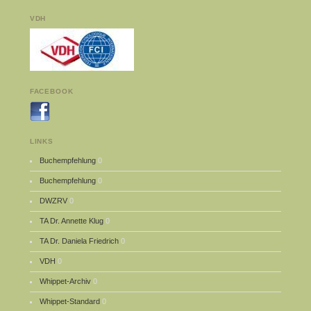
VDH
FACEBOOK
LINKS
Buchempfehlung
0
Buchempfehlung
0
DWZRV
0
TA Dr. Annette Klug
0
TA Dr. Daniela Friedrich
0
VDH
0
Whippet-Archiv
0
Whippet-Standard
0