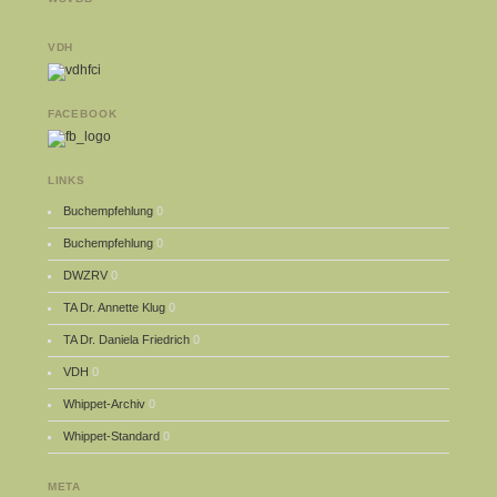
VDH
FACEBOOK
LINKS
Buchempfehlung
0
Buchempfehlung
0
DWZRV
0
TA Dr. Annette Klug
0
TA Dr. Daniela Friedrich
0
VDH
0
Whippet-Archiv
0
Whippet-Standard
0
META