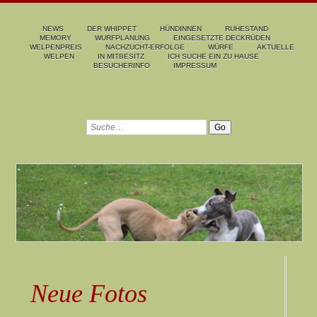
NEWS
DER WHIPPET
HÜNDINNEN
RUHESTAND
MEMORY
WURFPLANUNG
EINGESETZTE DECKRÜDEN
WELPENPREIS
NACHZUCHT-ERFOLGE
WÜRFE
AKTUELLE
WELPEN
IN MITBESITZ
ICH SUCHE EIN ZU HAUSE
BESUCHERINFO
IMPRESSUM
Neue Fotos