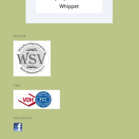
WSVBB
VDH
FACEBOOK