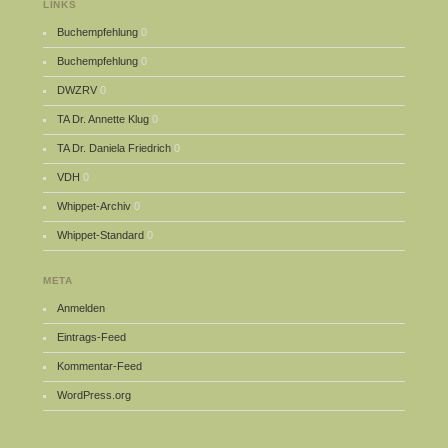
LINKS
Buchempfehlung
0
Buchempfehlung
0
DWZRV
0
TA Dr. Annette Klug
0
TA Dr. Daniela Friedrich
0
VDH
0
Whippet-Archiv
0
Whippet-Standard
0
META
Anmelden
Eintrags-Feed
Kommentar-Feed
WordPress.org