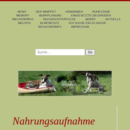
NEWS
DER WHIPPET
HÜNDINNEN
RUHESTAND
MEMORY
WURFPLANUNG
EINGESETZTE DECKRÜDEN
WELPENPREIS
NACHZUCHT-ERFOLGE
WÜRFE
AKTUELLE
WELPEN
IN MITBESITZ
ICH SUCHE EIN ZU HAUSE
BESUCHERINFO
IMPRESSUM
Nahrungsaufnahme