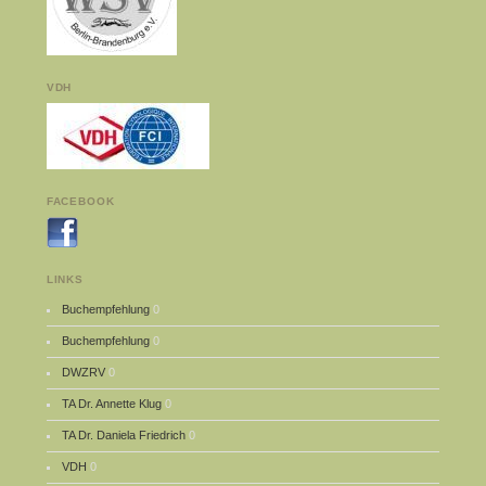
VDH
FACEBOOK
LINKS
Buchempfehlung
0
Buchempfehlung
0
DWZRV
0
TA Dr. Annette Klug
0
TA Dr. Daniela Friedrich
0
VDH
0