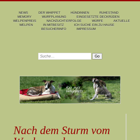
NEWS
DER WHIPPET
HÜNDINNEN
RUHESTAND
MEMORY
WURFPLANUNG
EINGESETZTE DECKRÜDEN
WELPENPREIS
NACHZUCHT-ERFOLGE
WÜRFE
AKTUELLE
WELPEN
IN MITBESITZ
ICH SUCHE EIN ZU HAUSE
BESUCHERINFO
IMPRESSUM
Nach dem Sturm vom