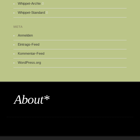
Whippet-Archiv
0
Whippet-Standard
0
META
Anmelden
Eintrags-Feed
Kommentar-Feed
WordPress.org
About*