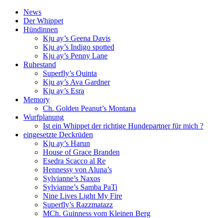
News
Der Whippet
Hündinnen
Kju ay’s Geena Davis
Kju ay’s Indigo spotted
Kju ay’s Penny Lane
Ruhestand
Superfly’s Quinta
Kju ay’s Ava Gardner
Kju ay’s Esra
Memory
Ch. Golden Peanut’s Montana
Wurfplanung
Ist ein Whippet der richtige Hundepartner für mich ?
eingesetzte Deckrüden
Kju ay’s Harun
House of Grace Branden
Esedra Scacco al Re
Hennessy von Aluna’s
Sylvianne’s Naxos
Sylvianne’s Samba PaTi
Nine Lives Light My Fire
Superfly’s Razzmatazz
MCh. Guinness vom Kleinen Berg