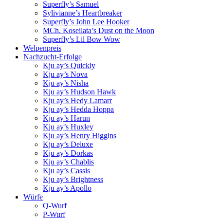
Superfly’s Samuel
Sylivianne’s Heartbreaker
Superfly’s John Lee Hooker
MCh. Koseilata’s Dust on the Moon
Superfly’s Lil Bow Wow
Welpenpreis
Nachzucht-Erfolge
Kju ay’s Quickly
Kju ay’s Nova
Kju ay’s Nisha
Kju ay’s Hudson Hawk
Kju ay’s Hedy Lamarr
Kju ay’s Hedda Hoppa
Kju ay’s Harun
Kju ay’s Huxley
Kju ay’s Henry Higgins
Kju ay’s Deluxe
Kju ay’s Dorkas
Kju ay’s Chablis
Kju ay’s Cassis
Kju ay’s Brightness
Kju ay’s Apollo
Würfe
Q-Wurf
P-Wurf