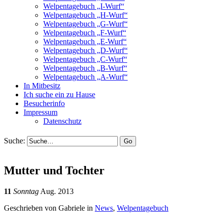
Welpentagebuch „I-Wurf“
Welpentagebuch „H-Wurf“
Welpentagebuch „G-Wurf“
Welpentagebuch „F-Wurf“
Welpentagebuch „E-Wurf“
Welpentagebuch „D-Wurf“
Welpentagebuch „C-Wurf“
Welpentagebuch „B-Wurf“
Welpentagebuch „A-Wurf“
In Mitbesitz
Ich suche ein zu Hause
Besucherinfo
Impressum
Datenschutz
Suche:
Mutter und Tochter
11
Sonntag
Aug. 2013
Geschrieben von Gabriele in
News
,
Welpentagebuch