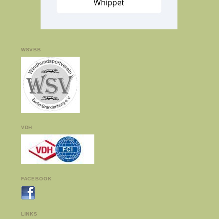
WSVBB
VDH
FACEBOOK
LINKS