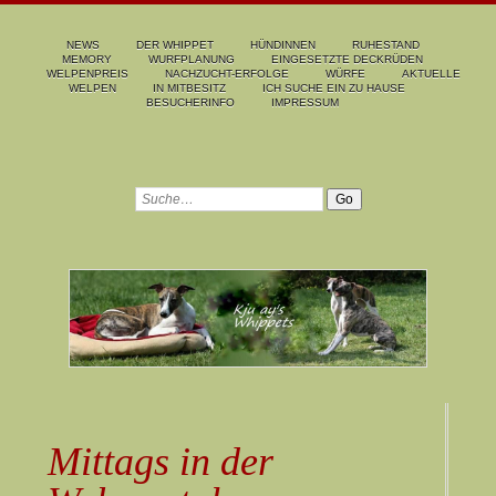
NEWS
DER WHIPPET
HÜNDINNEN
RUHESTAND
MEMORY
WURFPLANUNG
EINGESETZTE DECKRÜDEN
WELPENPREIS
NACHZUCHT-ERFOLGE
WÜRFE
AKTUELLE
WELPEN
IN MITBESITZ
ICH SUCHE EIN ZU HAUSE
BESUCHERINFO
IMPRESSUM
Mittags in der