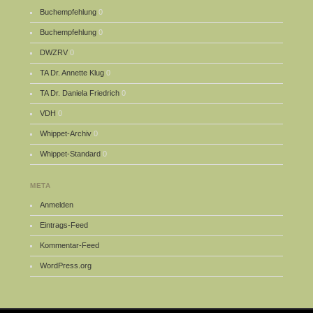
Buchempfehlung
0
Buchempfehlung
0
DWZRV
0
TA Dr. Annette Klug
0
TA Dr. Daniela Friedrich
0
VDH
0
Whippet-Archiv
0
Whippet-Standard
0
META
Anmelden
Eintrags-Feed
Kommentar-Feed
WordPress.org