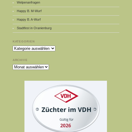
Welpenanfragen
Happy B. M-Wurf
Happy B. A-Wurf
Stadtfest in Oranienburg
KATEGORIEN
Kategorien
ARCHIVE
Archive