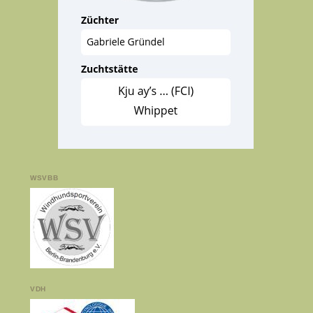
WSVBB
VDH