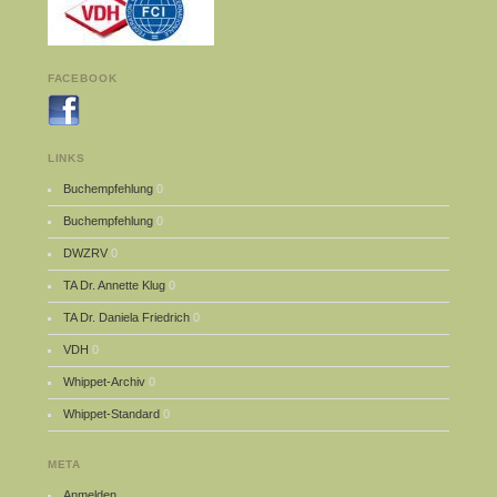
FACEBOOK
LINKS
Buchempfehlung
0
Buchempfehlung
0
DWZRV
0
TA Dr. Annette Klug
0
TA Dr. Daniela Friedrich
0
VDH
0
Whippet-Archiv
0
Whippet-Standard
0
META
Anmelden