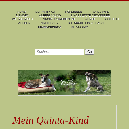
NEWS
DER WHIPPET
HÜNDINNEN
RUHESTAND
MEMORY
WURFPLANUNG
EINGESETZTE DECKRÜDEN
WELPENPREIS
NACHZUCHT-ERFOLGE
WÜRFE
AKTUELLE
WELPEN
IN MITBESITZ
ICH SUCHE EIN ZU HAUSE
BESUCHERINFO
IMPRESSUM
Mein Quinta-Kind