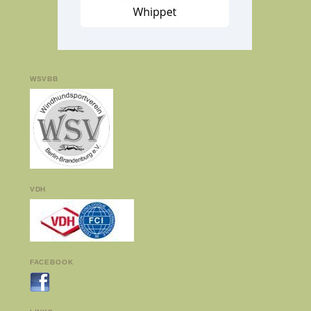
WSVBB
VDH
FACEBOOK