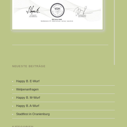
NEUESTE BEITRÄGE
Happy B. E-Wurf
Welpenanfragen
Happy B. M-Wurf
Happy B. A-Wurf
Stadtfest in Oranienburg
KATEGORIEN