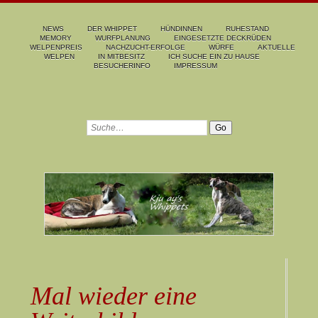
NEWS
DER WHIPPET
HÜNDINNEN
RUHESTAND
MEMORY
WURFPLANUNG
EINGESETZTE DECKRÜDEN
WELPENPREIS
NACHZUCHT-ERFOLGE
WÜRFE
AKTUELLE
WELPEN
IN MITBESITZ
ICH SUCHE EIN ZU HAUSE
BESUCHERINFO
IMPRESSUM
Mal wieder eine