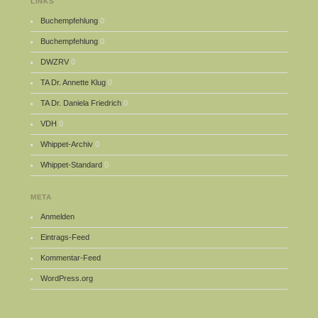
LINKS
Buchempfehlung
0
Buchempfehlung
0
DWZRV
0
TA Dr. Annette Klug
0
TA Dr. Daniela Friedrich
0
VDH
0
Whippet-Archiv
0
Whippet-Standard
0
META
Anmelden
Eintrags-Feed
Kommentar-Feed
WordPress.org