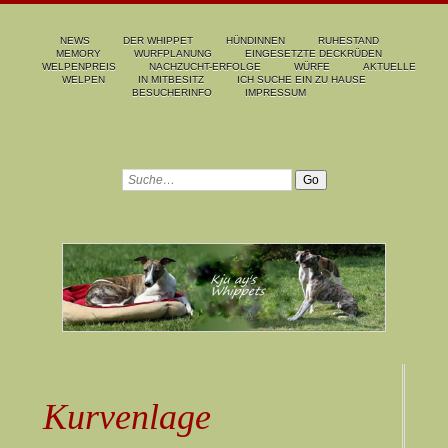
NEWS
DER WHIPPET
HÜNDINNEN
RUHESTAND
MEMORY
WURFPLANUNG
EINGESETZTE DECKRÜDEN
WELPENPREIS
NACHZUCHT-ERFOLGE
WÜRFE
AKTUELLE
WELPEN
IN MITBESITZ
ICH SUCHE EIN ZU HAUSE
BESUCHERINFO
IMPRESSUM
Kurvenlage