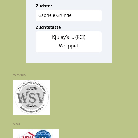
WSVBB
VDH