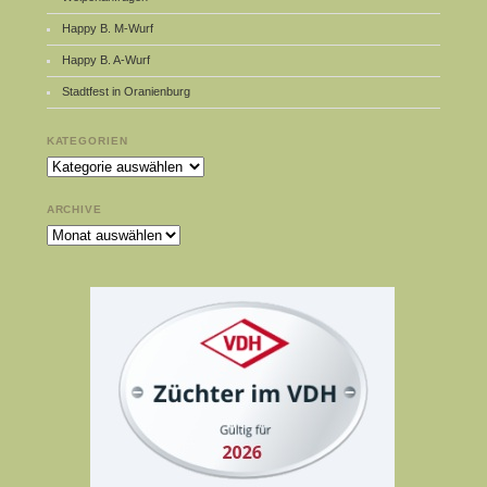
Happy B. M-Wurf
Happy B. A-Wurf
Stadtfest in Oranienburg
KATEGORIEN
Kategorien
ARCHIVE
Archive