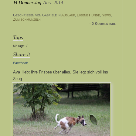
14
Donnerstag
Aug. 2014
Geschrieben von Gabriele in
Auslauf
,
Eigene Hunde
,
News
,
Zum schmunzeln
≈ 0 Kommentare
Tags
No tags :(
Share it
Facebook
Ava liebt Ihre Frisbee über alles. Sie legt sich voll ins
Zeug.