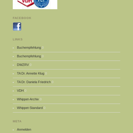
FACEBOOK
LINKS
Buchempfehlung
0
Buchempfehlung
0
DWZRV
0
TA Dr. Annette Klug
0
TA Dr. Daniela Friedrich
0
VDH
0
Whippet-Archiv
0
Whippet-Standard
0
META
Anmelden