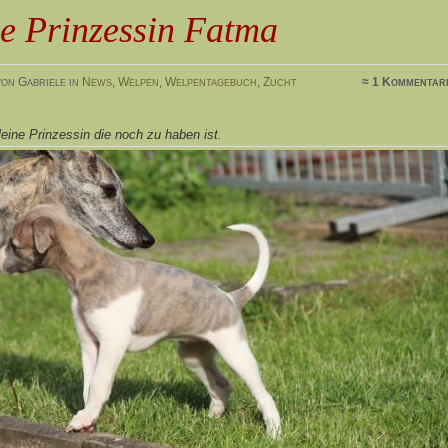
e Prinzessin Fatma
on Gabriele in
News
,
Welpen
,
Welpentagebuch
,
Zucht
≈ 1 Kommentar
eine Prinzessin die noch zu haben ist.