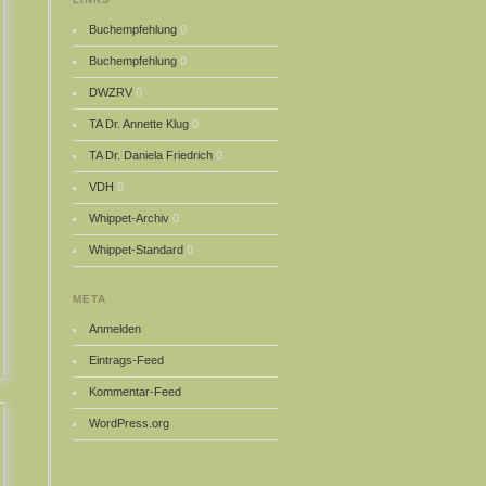
Buchempfehlung
0
Buchempfehlung
0
DWZRV
0
TA Dr. Annette Klug
0
TA Dr. Daniela Friedrich
0
VDH
0
Whippet-Archiv
0
Whippet-Standard
0
META
Anmelden
Eintrags-Feed
Kommentar-Feed
WordPress.org