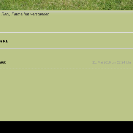
es Rani, Fatma hat verstanden
ARE
aid:
21. Mai 2016 um 22:24 Uhr