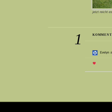
jetzt reicht 
1
KOMMENT
Evelyn
s