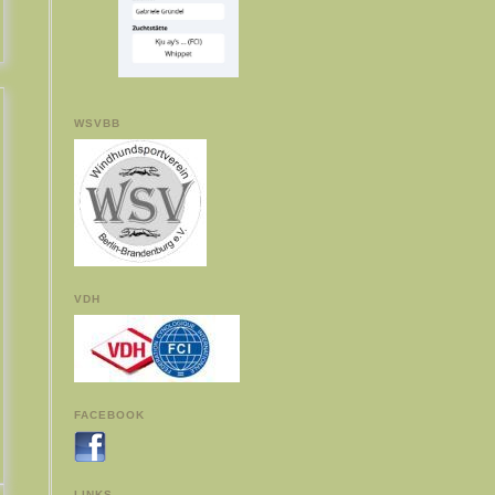
WSVBB
VDH
FACEBOOK
LINKS