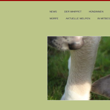
NEWS
DER WHIPPET
HÜNDINNEN
WÜRFE
AKTUELLE WELPEN
IN MITBES