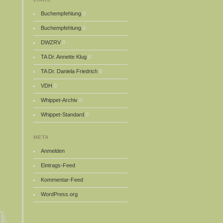
Buchempfehlung
0
Buchempfehlung
0
DWZRV
0
TA Dr. Annette Klug
0
TA Dr. Daniela Friedrich
0
VDH
0
Whippet-Archiv
0
Whippet-Standard
0
META
Anmelden
Eintrags-Feed
Kommentar-Feed
WordPress.org