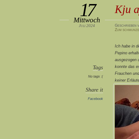
17
Kju a
Mittwoch
Juli 2024
Geschrieben v
Zum schmunze
Ich habe in 
Pepino erhal
ausgezogen u
Tags
konnte das es
Frauchen und
No tags :(
keiner Erläut
Share it
Facebook