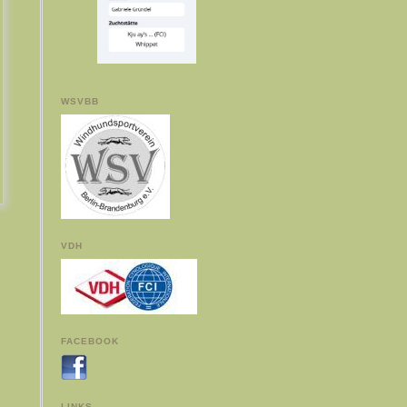
WSVBB
VDH
FACEBOOK
LINKS