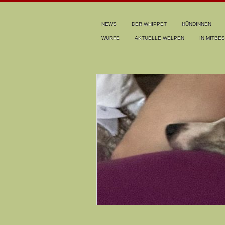
NEWS
DER WHIPPET
HÜNDINNEN
WÜRFE
AKTUELLE WELPEN
IN MITBES