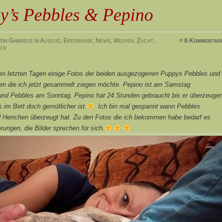
y’s Pebbles & Pepino
on Gabriele in
Auszug
,
Ereignisse
,
News
,
Welpen
,
Zucht
,
≈ 0 Kommentar
ln
den letzten Tagen einige Fotos der beiden ausgezogenen Puppys Pebbles und
ten die ich jetzt gesammelt ziegen möchte. Pepino ist am Samstag
nd Pebbles am Sonntag. Pepino hat 24 Stunden gebraucht bis er überzeuge
 im Bett doch gemütlicher ist.
Ich bin mal gespannt wann Pebbles
 Herrchen überzeugt hat. Zu den Fotos die ich bekommen habe bedarf es
erungen, die Bilder sprechen für sich.