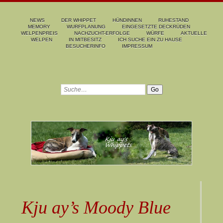
NEWS
DER WHIPPET
HÜNDINNEN
RUHESTAND
MEMORY
WURFPLANUNG
EINGESETZTE DECKRÜDEN
WELPENPREIS
NACHZUCHT-ERFOLGE
WÜRFE
AKTUELLE
WELPEN
IN MITBESITZ
ICH SUCHE EIN ZU HAUSE
BESUCHERINFO
IMPRESSUM
Kju ay’s Moody Blue