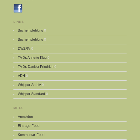
LINKS
Buchempfehlung
0
Buchempfehlung
0
DWZRV
0
TA Dr. Annette Klug
0
TA Dr. Daniela Friedrich
0
VDH
0
Whippet-Archiv
0
Whippet-Standard
0
META
Anmelden
Eintrags-Feed
Kommentar-Feed