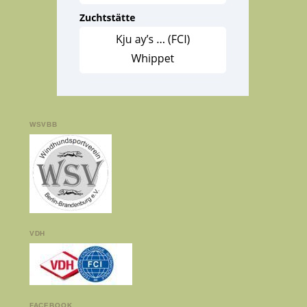
WSVBB
VDH
FACEBOOK