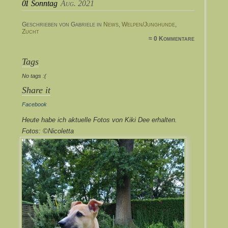
01
Sonntag
Aug. 2021
Geschrieben von Gabriele in
News
,
Welpen/Junghunde
,
Zucht
≈ 0 Kommentare
Tags
No tags :(
Share it
Facebook
Heute habe ich aktuelle Fotos von Kiki Dee erhalten.
Fotos: ©Nicoletta