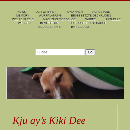
NEWS
DER WHIPPET
HÜNDINNEN
RUHESTAND
MEMORY
WURFPLANUNG
EINGESETZTE DECKRÜDEN
WELPENPREIS
NACHZUCHT-ERFOLGE
WÜRFE
AKTUELLE
WELPEN
IN MITBESITZ
ICH SUCHE EIN ZU HAUSE
BESUCHERINFO
IMPRESSUM
Kju ay’s Kiki Dee