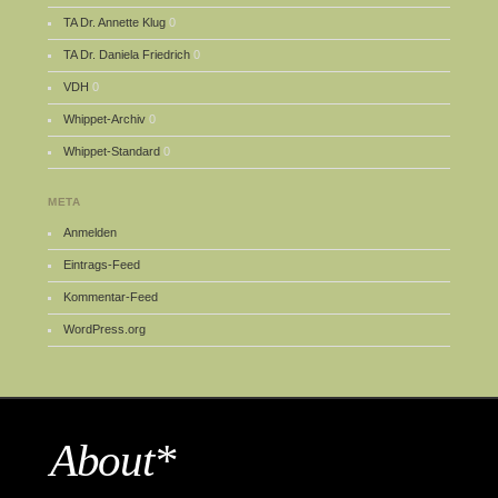
TA Dr. Annette Klug
0
TA Dr. Daniela Friedrich
0
VDH
0
Whippet-Archiv
0
Whippet-Standard
0
META
Anmelden
Eintrags-Feed
Kommentar-Feed
WordPress.org
About*