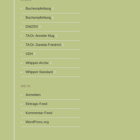
Buchempfehlung
0
Buchempfehlung
0
DWZRV
0
TA Dr. Annette Klug
0
TA Dr. Daniela Friedrich
0
VDH
0
Whippet-Archiv
0
Whippet-Standard
0
META
Anmelden
Eintrags-Feed
Kommentar-Feed
WordPress.org