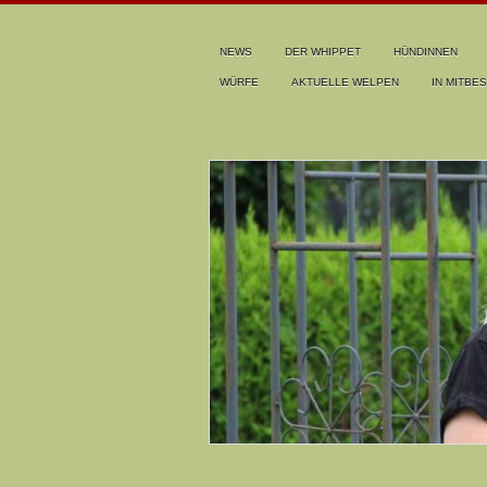
NEWS
DER WHIPPET
HÜNDINNEN
WÜRFE
AKTUELLE WELPEN
IN MITBES