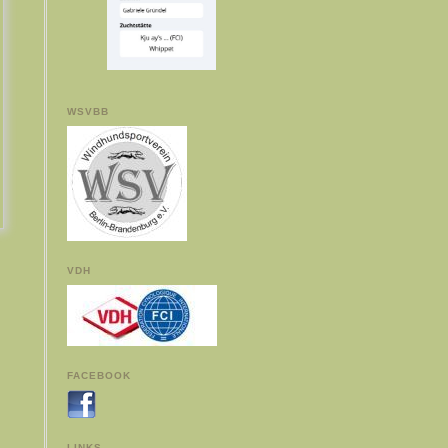
WSVBB
VDH
FACEBOOK
LINKS