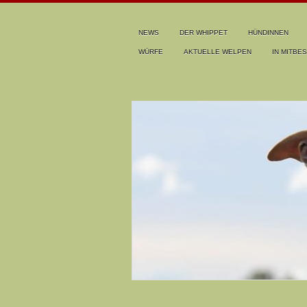
NEWS
DER WHIPPET
HÜNDINNEN
WÜRFE
AKTUELLE WELPEN
IN MITBES