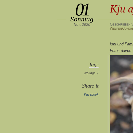
01
Kju a
Sonntag
Nov. 2020
Geschrieben v
Welpen/Jung
Ishi und Fami
Fotos davon. 
Tags
No tags :(
Share it
Facebook