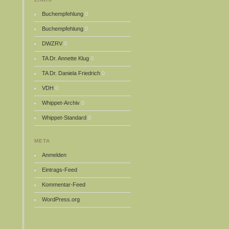
Buchempfehlung
0
Buchempfehlung
0
DWZRV
0
TA Dr. Annette Klug
0
TA Dr. Daniela Friedrich
0
VDH
0
Whippet-Archiv
0
Whippet-Standard
0
META
Anmelden
Eintrags-Feed
Kommentar-Feed
WordPress.org