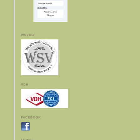
WSVBB
VDH
FACEBOOK
LINKS