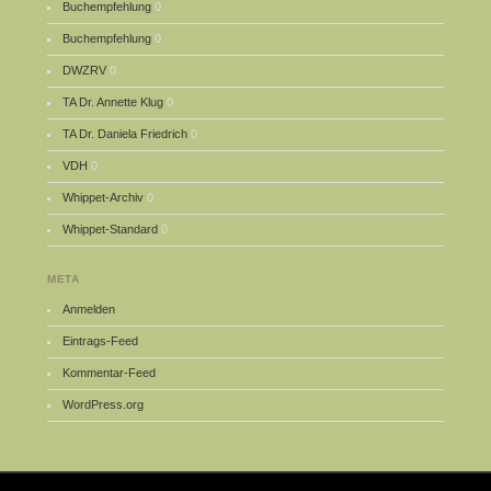
Buchempfehlung
0
Buchempfehlung
0
DWZRV
0
TA Dr. Annette Klug
0
TA Dr. Daniela Friedrich
0
VDH
0
Whippet-Archiv
0
Whippet-Standard
0
META
Anmelden
Eintrags-Feed
Kommentar-Feed
WordPress.org