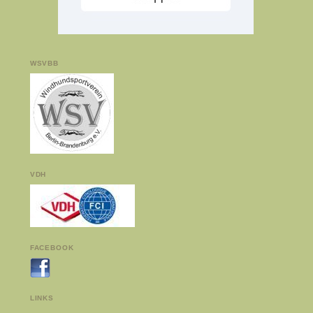
WSVBB
VDH
FACEBOOK
LINKS