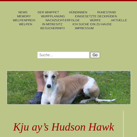
NEWS
DER WHIPPET
HÜNDINNEN
RUHESTAND
MEMORY
WURFPLANUNG
EINGESETZTE DECKRÜDEN
WELPENPREIS
NACHZUCHT-ERFOLGE
WÜRFE
AKTUELLE
WELPEN
IN MITBESITZ
ICH SUCHE EIN ZU HAUSE
BESUCHERINFO
IMPRESSUM
Kju ay’s Hudson Hawk