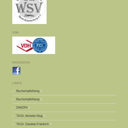
VDH
FACEBOOK
LINKS
Buchempfehlung
0
Buchempfehlung
0
DWZRV
0
TA Dr. Annette Klug
0
TA Dr. Daniela Friedrich
0