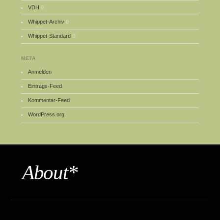
VDH
0
Whippet-Archiv
0
Whippet-Standard
0
META
Anmelden
Eintrags-Feed
Kommentar-Feed
WordPress.org
About*