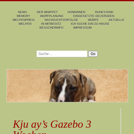
NEWS
DER WHIPPET
HÜNDINNEN
RUHESTAND
MEMORY
WURFPLANUNG
EINGESETZTE DECKRÜDEN
WELPENPREIS
NACHZUCHT-ERFOLGE
WÜRFE
AKTUELLE
WELPEN
IN MITBESITZ
ICH SUCHE EIN ZU HAUSE
BESUCHERINFO
IMPRESSUM
Kju ay’s Gazebo 3