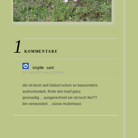
1
KOMMENTARE
brigitte
said:
14. Juni 2017 um 18:53 Uhr
die ist doch seit Geburt schon so baesonders
audrucksstark..finde den kopf ganz
grossartig….ausgerechnet sie ist.noch frei??
bin verwundert….süsse mullemaus