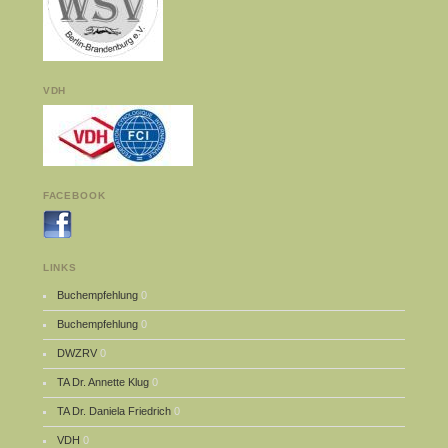
VDH
FACEBOOK
LINKS
Buchempfehlung
0
Buchempfehlung
0
DWZRV
0
TA Dr. Annette Klug
0
TA Dr. Daniela Friedrich
0
VDH
0