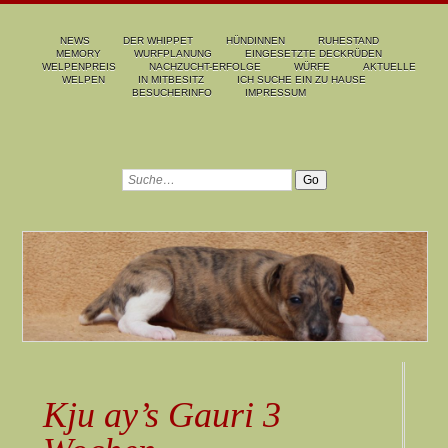
NEWS
DER WHIPPET
HÜNDINNEN
RUHESTAND
MEMORY
WURFPLANUNG
EINGESETZTE DECKRÜDEN
WELPENPREIS
NACHZUCHT-ERFOLGE
WÜRFE
AKTUELLE
WELPEN
IN MITBESITZ
ICH SUCHE EIN ZU HAUSE
BESUCHERINFO
IMPRESSUM
Kju ay’s Gauri 3