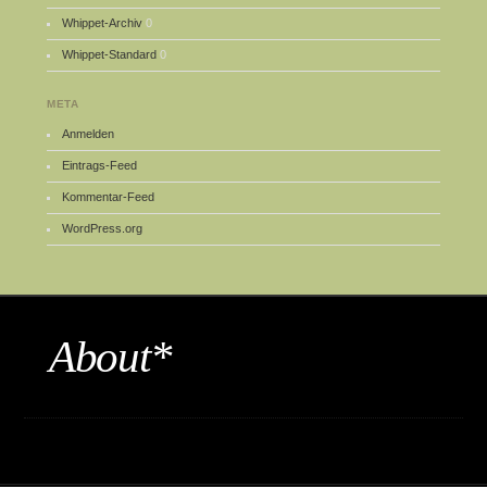
Whippet-Archiv
0
Whippet-Standard
0
META
Anmelden
Eintrags-Feed
Kommentar-Feed
WordPress.org
About*