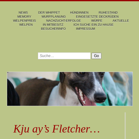
NEWS
DER WHIPPET
HÜNDINNEN
RUHESTAND
MEMORY
WURFPLANUNG
EINGESETZTE DECKRÜDEN
WELPENPREIS
NACHZUCHT-ERFOLGE
WÜRFE
AKTUELLE
WELPEN
IN MITBESITZ
ICH SUCHE EIN ZU HAUSE
BESUCHERINFO
IMPRESSUM
Kju ay’s Fletcher…