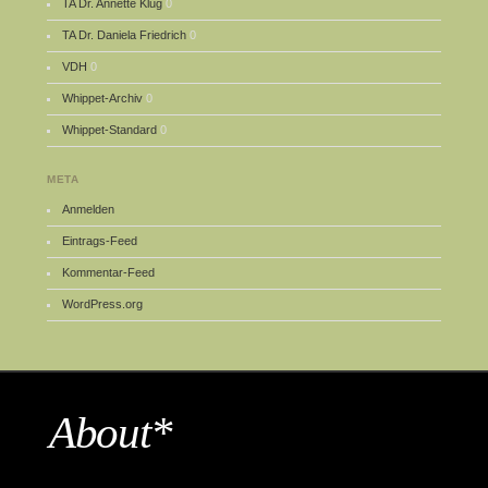
TA Dr. Annette Klug
0
TA Dr. Daniela Friedrich
0
VDH
0
Whippet-Archiv
0
Whippet-Standard
0
META
Anmelden
Eintrags-Feed
Kommentar-Feed
WordPress.org
About*