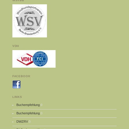
WSVBB
VDH
FACEBOOK
LINKS
Buchempfehlung
0
Buchempfehlung
0
DWZRV
0