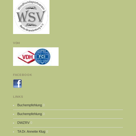
VDH
FACEBOOK
LINKS
Buchempfehlung
0
Buchempfehlung
0
DWZRV
0
TA Dr. Annette Klug
0