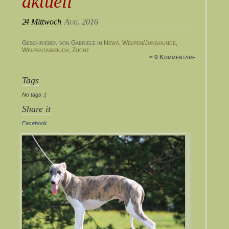
aktuell
24
Mittwoch
Aug. 2016
Geschrieben von Gabriele in
News
,
Welpen/Junghunde
,
Welpentagebuch
,
Zucht
≈ 0 Kommentare
Tags
No tags :(
Share it
Facebook