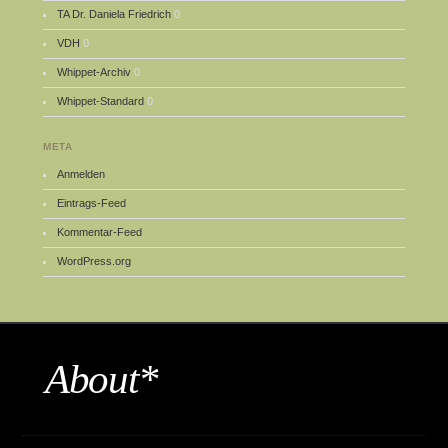
TA Dr. Daniela Friedrich
0
VDH
0
Whippet-Archiv
0
Whippet-Standard
0
META
Anmelden
Eintrags-Feed
Kommentar-Feed
WordPress.org
About*