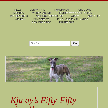
NEWS
DER WHIPPET
HÜNDINNEN
RUHESTAND
MEMORY
WURFPLANUNG
EINGESETZTE DECKRÜDEN
WELPENPREIS
NACHZUCHT-ERFOLGE
WÜRFE
AKTUELLE
WELPEN
IN MITBESITZ
ICH SUCHE EIN ZU HAUSE
BESUCHERINFO
IMPRESSUM
Kju ay’s Fifty-Fifty