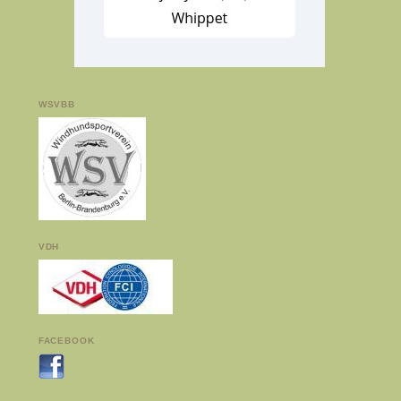
WSVBB
VDH
FACEBOOK