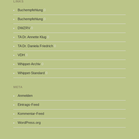
LINKS
Buchempfehlung
0
Buchempfehlung
0
DWZRV
0
TA Dr. Annette Klug
0
TA Dr. Daniela Friedrich
0
VDH
0
Whippet-Archiv
0
Whippet-Standard
0
META
Anmelden
Eintrags-Feed
Kommentar-Feed
WordPress.org