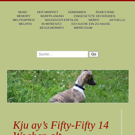
NEWS
DER WHIPPET
HÜNDINNEN
RUHESTAND
MEMORY
WURFPLANUNG
EINGESETZTE DECKRÜDEN
WELPENPREIS
NACHZUCHT-ERFOLGE
WÜRFE
AKTUELLE
WELPEN
IN MITBESITZ
ICH SUCHE EIN ZU HAUSE
BESUCHERINFO
IMPRESSUM
Kju ay’s Fifty-Fifty 14