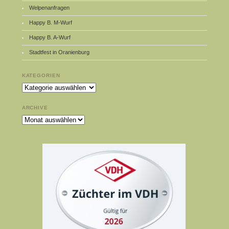
Welpenanfragen
Happy B. M-Wurf
Happy B. A-Wurf
Stadtfest in Oranienburg
KATEGORIEN
Kategorien
ARCHIVE
Archive