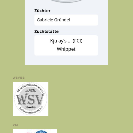
WSVBB
VDH