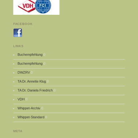
FACEBOOK
LINKS
Buchempfehlung
0
Buchempfehlung
0
DWZRV
0
TA Dr. Annette Klug
0
TA Dr. Daniela Friedrich
0
VDH
0
Whippet-Archiv
0
Whippet-Standard
0
META