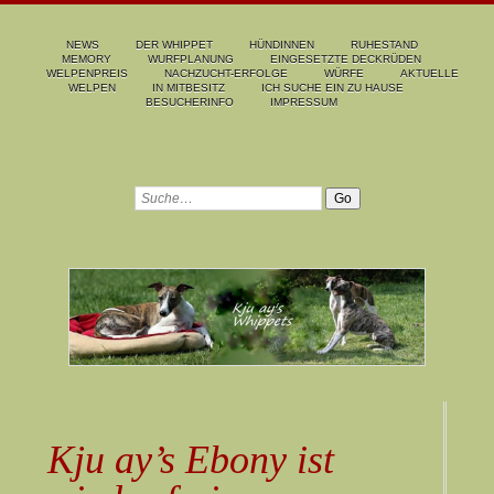
NEWS
DER WHIPPET
HÜNDINNEN
RUHESTAND
MEMORY
WURFPLANUNG
EINGESETZTE DECKRÜDEN
WELPENPREIS
NACHZUCHT-ERFOLGE
WÜRFE
AKTUELLE
WELPEN
IN MITBESITZ
ICH SUCHE EIN ZU HAUSE
BESUCHERINFO
IMPRESSUM
Kju ay’s Ebony ist