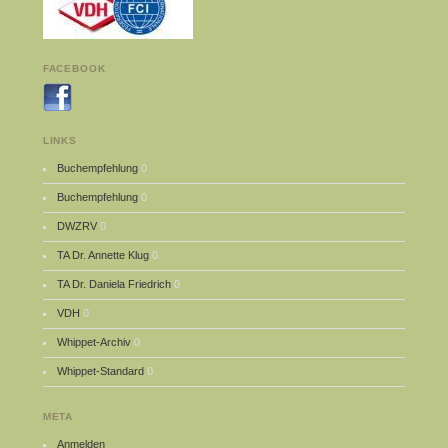
FACEBOOK
LINKS
Buchempfehlung
0
Buchempfehlung
0
DWZRV
0
TA Dr. Annette Klug
0
TA Dr. Daniela Friedrich
0
VDH
0
Whippet-Archiv
0
Whippet-Standard
0
META
Anmelden