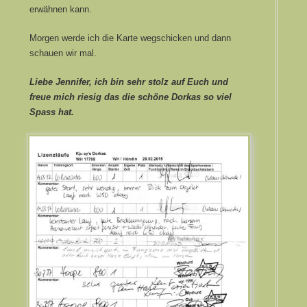
erwähnen kann.
Morgen werde ich die Karte wegschicken und dann
schauen wir mal.
Liebe Jennifer, ich bin sehr stolz auf Euch und
freue mich riesig das die schöne Dorkas so viel
Spass hat.