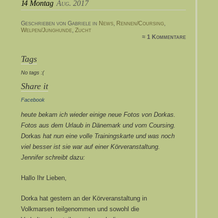
14
Montag
Aug. 2017
Geschrieben von Gabriele in
News
,
Rennen/Coursing
,
Welpen/Junghunde
,
Zucht
≈ 1 Kommentare
Tags
No tags :(
Share it
Facebook
heute bekam ich wieder einige neue Fotos von Dorkas.
Fotos aus dem Urlaub in Dänemark und vom Coursing.
D
orkas
hat nun eine volle Trainingskarte und was noch
viel besser ist sie war auf einer Körveranstaltung.
Jennifer schreibt dazu:
Hallo Ihr Lieben,
Dorka hat gestern an der Körveranstaltung in
Volkmarsen teilgenommen und sowohl die