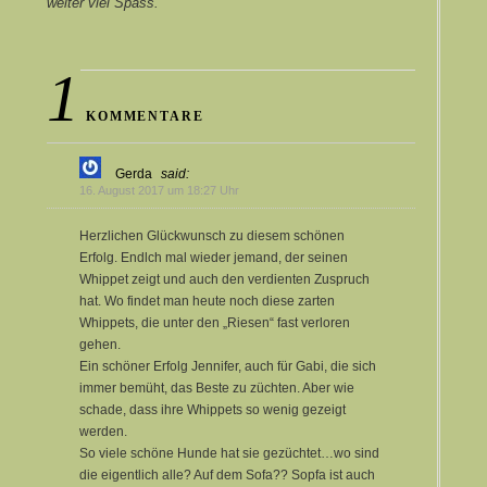
weiter viel Spass.
1
KOMMENTARE
Gerda
said:
16. August 2017 um 18:27 Uhr
Herzlichen Glückwunsch zu diesem schönen
Erfolg. Endlch mal wieder jemand, der seinen
Whippet zeigt und auch den verdienten Zuspruch
hat. Wo findet man heute noch diese zarten
Whippets, die unter den „Riesen“ fast verloren
gehen.
Ein schöner Erfolg Jennifer, auch für Gabi, die sich
immer bemüht, das Beste zu züchten. Aber wie
schade, dass ihre Whippets so wenig gezeigt
werden.
So viele schöne Hunde hat sie gezüchtet…wo sind
die eigentlich alle? Auf dem Sofa?? Sopfa ist auch