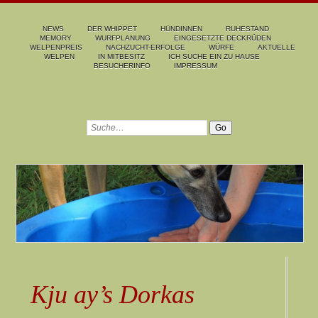
NEWS
DER WHIPPET
HÜNDINNEN
RUHESTAND
MEMORY
WURFPLANUNG
EINGESETZTE DECKRÜDEN
WELPENPREIS
NACHZUCHT-ERFOLGE
WÜRFE
AKTUELLE
WELPEN
IN MITBESITZ
ICH SUCHE EIN ZU HAUSE
BESUCHERINFO
IMPRESSUM
Kju ay’s Dorkas