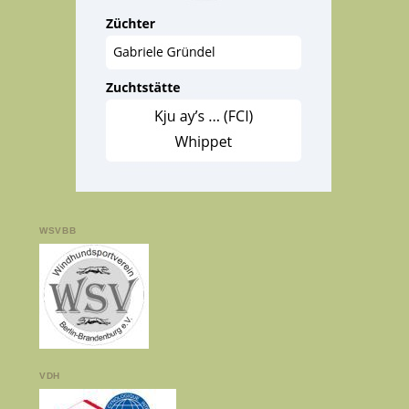
WSVBB
VDH