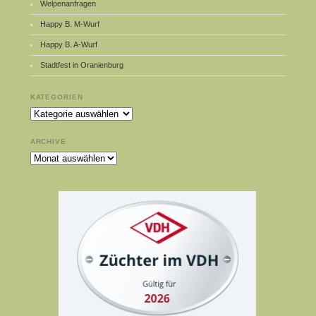
Welpenanfragen
Happy B. M-Wurf
Happy B. A-Wurf
Stadtfest in Oranienburg
KATEGORIEN
Kategorien
ARCHIVE
Archive