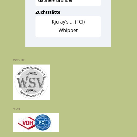
WSVBB
VDH