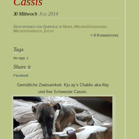
Cassis
30
Mittwoch
Juli 2014
Geschrieben von Gabriele in
News
,
Welpen/Junghunde
,
Welpentagebuch
,
Zucht
≈ 0 Kommentare
Tags
No tags :(
Share it
Facebook
Gemütliche Zweisamkeit. Kju ay’s Chablis aka Aby
und ihre Schwester Cassis.