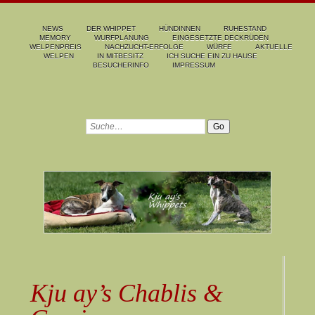
NEWS
DER WHIPPET
HÜNDINNEN
RUHESTAND
MEMORY
WURFPLANUNG
EINGESETZTE DECKRÜDEN
WELPENPREIS
NACHZUCHT-ERFOLGE
WÜRFE
AKTUELLE
WELPEN
IN MITBESITZ
ICH SUCHE EIN ZU HAUSE
BESUCHERINFO
IMPRESSUM
Kju ay’s Chablis &