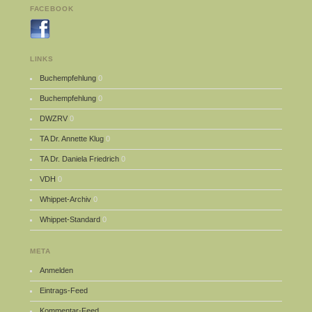
FACEBOOK
LINKS
Buchempfehlung
0
Buchempfehlung
0
DWZRV
0
TA Dr. Annette Klug
0
TA Dr. Daniela Friedrich
0
VDH
0
Whippet-Archiv
0
Whippet-Standard
0
META
Anmelden
Eintrags-Feed
Kommentar-Feed