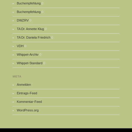
Buchempfehlung
0
Buchempfehlung
0
DWZRV
0
TA Dr. Annette Klug
0
TA Dr. Daniela Friedrich
0
VDH
0
Whippet-Archiv
0
Whippet-Standard
0
META
Anmelden
Eintrags-Feed
Kommentar-Feed
WordPress.org