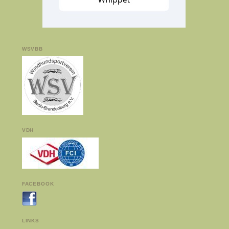
WSVBB
VDH
FACEBOOK
LINKS