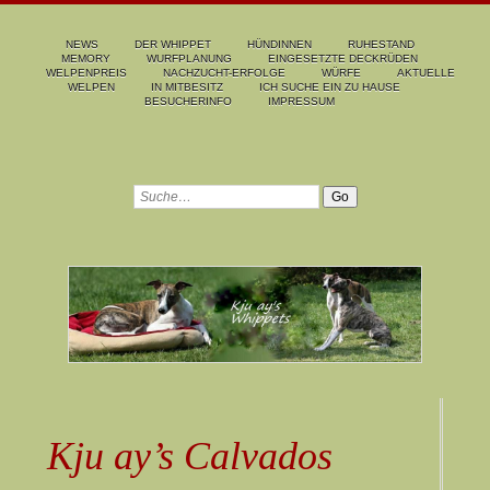
NEWS
DER WHIPPET
HÜNDINNEN
RUHESTAND
MEMORY
WURFPLANUNG
EINGESETZTE DECKRÜDEN
WELPENPREIS
NACHZUCHT-ERFOLGE
WÜRFE
AKTUELLE
WELPEN
IN MITBESITZ
ICH SUCHE EIN ZU HAUSE
BESUCHERINFO
IMPRESSUM
Kju ay’s Calvados