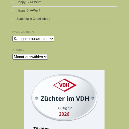
Happy B. M-Wurf
Happy B. A-Wurf
Stadtfest in Oranienburg
KATEGORIEN
Kategorien
ARCHIVE
Archive