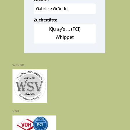
WSVBB
VDH