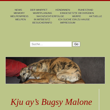
NEWS
DER WHIPPET
HÜNDINNEN
RUHESTAND
MEMORY
WURFPLANUNG
EINGESETZTE DECKRÜDEN
WELPENPREIS
NACHZUCHT-ERFOLGE
WÜRFE
AKTUELLE
WELPEN
IN MITBESITZ
ICH SUCHE EIN ZU HAUSE
BESUCHERINFO
IMPRESSUM
Kju ay’s Bugsy Malone