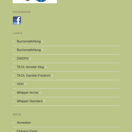
FACEBOOK
LINKS
Buchempfehlung
0
Buchempfehlung
0
DWZRV
0
TA Dr. Annette Klug
0
TA Dr. Daniela Friedrich
0
VDH
0
Whippet-Archiv
0
Whippet-Standard
0
META
Anmelden
Eintrags-Feed