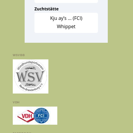
WSVBB
VDH