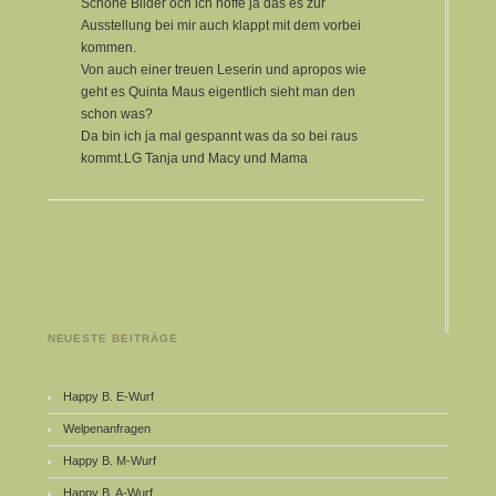
Schöne Bilder och ich hoffe ja das es zur
Ausstellung bei mir auch klappt mit dem vorbei
kommen.
Von auch einer treuen Leserin und apropos wie
geht es Quinta Maus eigentlich sieht man den
schon was?
Da bin ich ja mal gespannt was da so bei raus
kommt.LG Tanja und Macy und Mama
NEUESTE BEITRÄGE
Happy B. E-Wurf
Welpenanfragen
Happy B. M-Wurf
Happy B. A-Wurf