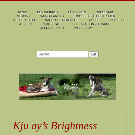
NEWS
DER WHIPPET
HÜNDINNEN
RUHESTAND
MEMORY
WURFPLANUNG
EINGESETZTE DECKRÜDEN
WELPENPREIS
NACHZUCHT-ERFOLGE
WÜRFE
AKTUELLE
WELPEN
IN MITBESITZ
ICH SUCHE EIN ZU HAUSE
BESUCHERINFO
IMPRESSUM
Kju ay’s Brightness