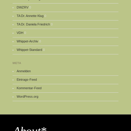
DWZRV
0
TA Dr. Annette Klug
0
TA Dr. Daniela Friedrich
0
VDH
0
Whippet-Archiv
0
Whippet-Standard
0
META
Anmelden
Eintrags-Feed
Kommentar-Feed
WordPress.org