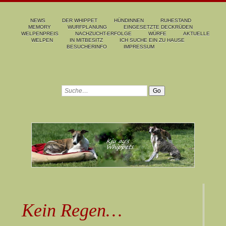
NEWS
DER WHIPPET
HÜNDINNEN
RUHESTAND
MEMORY
WURFPLANUNG
EINGESETZTE DECKRÜDEN
WELPENPREIS
NACHZUCHT-ERFOLGE
WÜRFE
AKTUELLE
WELPEN
IN MITBESITZ
ICH SUCHE EIN ZU HAUSE
BESUCHERINFO
IMPRESSUM
Kein Regen…