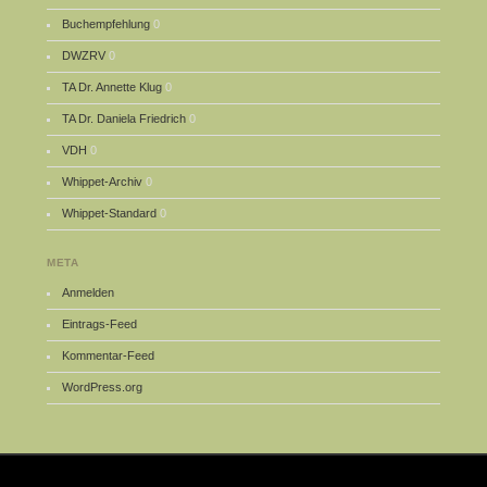
Buchempfehlung
0
DWZRV
0
TA Dr. Annette Klug
0
TA Dr. Daniela Friedrich
0
VDH
0
Whippet-Archiv
0
Whippet-Standard
0
META
Anmelden
Eintrags-Feed
Kommentar-Feed
WordPress.org