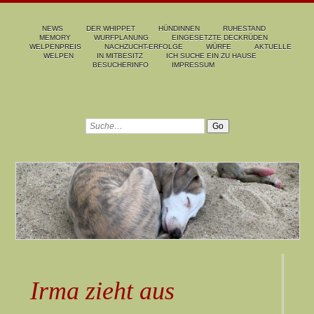
NEWS
DER WHIPPET
HÜNDINNEN
RUHESTAND
MEMORY
WURFPLANUNG
EINGESETZTE DECKRÜDEN
WELPENPREIS
NACHZUCHT-ERFOLGE
WÜRFE
AKTUELLE
WELPEN
IN MITBESITZ
ICH SUCHE EIN ZU HAUSE
BESUCHERINFO
IMPRESSUM
Irma zieht aus