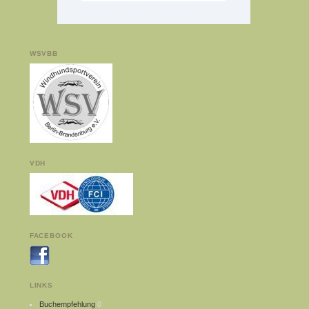
WSVBB
VDH
FACEBOOK
LINKS
Buchempfehlung
0