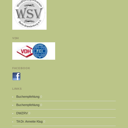
VDH
FACEBOOK
LINKS
Buchempfehlung
0
Buchempfehlung
0
DWZRV
0
TA Dr. Annette Klug
0