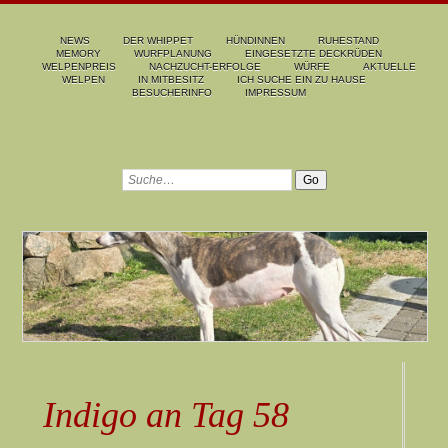
NEWS
DER WHIPPET
HÜNDINNEN
RUHESTAND
MEMORY
WURFPLANUNG
EINGESETZTE DECKRÜDEN
WELPENPREIS
NACHZUCHT-ERFOLGE
WÜRFE
AKTUELLE
WELPEN
IN MITBESITZ
ICH SUCHE EIN ZU HAUSE
BESUCHERINFO
IMPRESSUM
Indigo an Tag 58