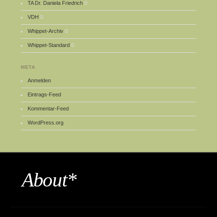
TA Dr. Daniela Friedrich
0
VDH
0
Whippet-Archiv
0
Whippet-Standard
0
META
Anmelden
Eintrags-Feed
Kommentar-Feed
WordPress.org
About*